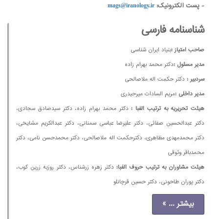
- پست الکترونیک:
mags@iranology.ir
شناسنامه فارسی
صاحب امتیاز :
بنیاد ایران شناسی
مدیر مسئول :
دکتر محمد بهرام زاده
سردبیر :
دکتر حکمت اله ملاصالحی
مدیر داخلی :
مریم السادات میرحیدری
هیئت تحریریه به ترتیب الفبا :
دکتر محمد بهرام زاده، دکتر سیدصادق سجادی،
دکتر عبدالحسین صفائی، دکتر علیرضا عباسی سمنانی، دکتر عبدالکریم مشایخی،
دکتر محمدمهدی مظاهری، دکترحکمت اله ملاصالحی، دکتر محمدحسن نامی، دکتر
محمدباقر وثوقی
هیئت مشاوران به ترتیب حروف الفبا:
دکتر زهره زرشناس، دکتر روزبه زرین کوب،
دکتر پوران طاحونی، دکتر حسین قرچانلو
بیشتر ... »