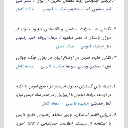
بررسی چگونگی روند انفصال بحرين از ايران /
دكتر علی
اکبر جعفری, اسماء خاوش
/
چکیده فارسی
مقاله کامل
نگاهی به تحولات سياسی و اقتصادی جزيره خارک از
دوران باستان تا عصر صفويه /
فرهاد پروانه, امیر رضوان
تبار
/
چکیده فارسی
مقاله کامل
نقش خليج فارس در اوضاع ايران در پايان جنگ جهانی
اول /
مجتبی رضایی سرچقا
/
چکیده فارسی
مقاله کامل
زمينه هاي گسترش تجارت ابريشم در خليج فارس با تکيه
بر توسعه روابط تجاري با اروپاييان در عصر شاه عباس اول/
گلنار هدايتی
/
چکیده فارسی
مقاله کامل
ارزيابي اقليم گردشگری جزاير منطقه راهبردی خليج فارس
با استفاده از سيستم اطلاعات جغرافيايی ) )GIS )مورد